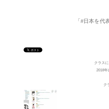
「#日本を代
クラスに
201
ク