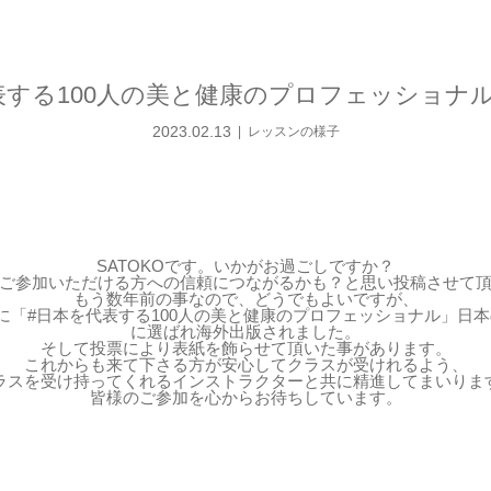
表する100人の美と健康のプロフェッショナ
2023.02.13
レッスンの様子
SATOKOです。いかがお過ごしですか？
ご参加いただける方への信頼につながるかも？と思い投稿させて
もう数年前の事なので、どうでもよいですが、
8年に「#日本を代表する100人の美と健康のプロフェッショナル」日本の
に選ばれ海外出版されました。
そして投票により表紙を飾らせて頂いた事があります。
これからも来て下さる方が安心してクラスが受けれるよう、
ラスを受け持ってくれるインストラクターと共に精進してまいりま
皆様のご参加を心からお待ちしています。