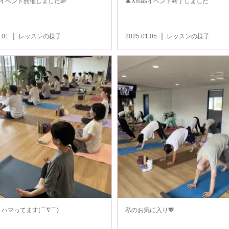
asイベント開催しました🌈
🎄Xmasイベント終了しました
.01
レッスンの様子
2025.01.05
レッスンの様子
ハマってます(⌒∇⌒)
私のお気に入り💖